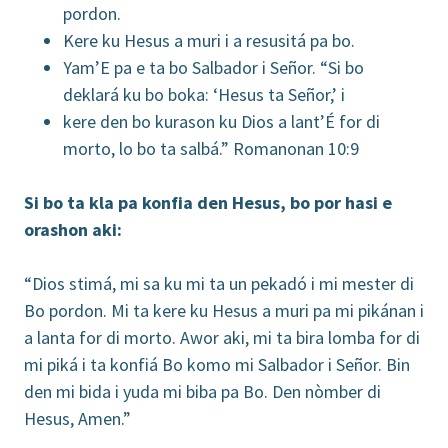
pordon.
Kere ku Hesus a muri i a resusitá pa bo.
Yam’E pa e ta bo Salbador i Señor. “Si bo
deklará ku bo boka: ‘Hesus ta Señor,’ i
kere den bo kurason ku Dios a lant’É for di
morto, lo bo ta salbá.” Romanonan 10:9
Si bo ta kla pa konfia den Hesus, bo por hasi e
orashon aki:
“Dios stimá, mi sa ku mi ta un pekadó i mi mester di
Bo pordon. Mi ta kere ku Hesus a muri pa mi pikánan i
a lanta for di morto. Awor aki, mi ta bira lomba for di
mi piká i ta konfiá Bo komo mi Salbador i Señor. Bin
den mi bida i yuda mi biba pa Bo. Den nòmber di
Hesus, Amen.”