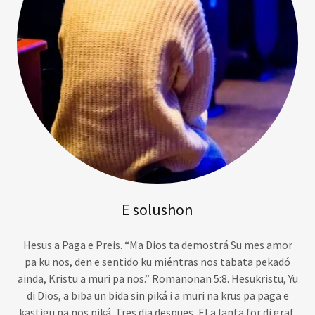
E solushon
Hesus a Paga e Preis. “Ma Dios ta demostrá Su mes amor
pa ku nos, den e sentido ku miéntras nos tabata pekadó
ainda, Kristu a muri pa nos.” Romanonan 5:8. Hesukristu, Yu
di Dios, a biba un bida sin piká i a muri na krus pa paga e
kastigu pa nos piká. Tres dia despues, El a lanta for di graf,