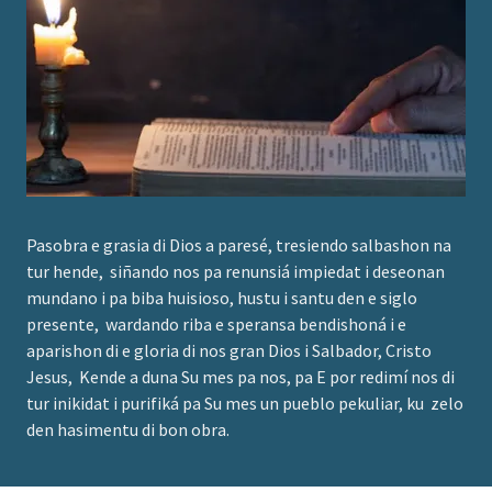
Pasobra e grasia di Dios a paresé, tresiendo salbashon na
tur hende, siñando nos pa renunsiá impiedat i deseonan
mundano i pa biba huisioso, hustu i santu den e siglo
presente, wardando riba e speransa bendishoná i e
aparishon di e gloria di nos gran Dios i Salbador, Cristo
Jesus, Kende a duna Su mes pa nos, pa E por redimí nos di
tur inikidat i purifiká pa Su mes un pueblo pekuliar, ku zelo
den hasimentu di bon obra.