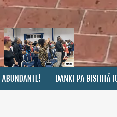
ANTE!
DANKI PA BISHITÁ IGLESIA