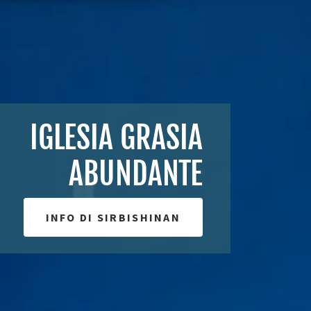
IGLESIA GRASIA
ABUNDANTE
INFO DI SIRBISHINAN