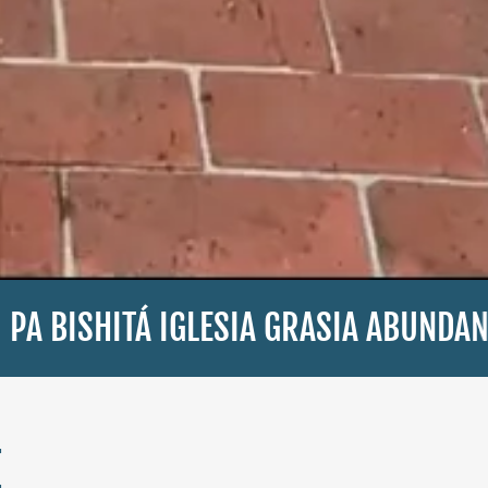
HITÁ IGLESIA GRASIA ABUNDANTE!
E